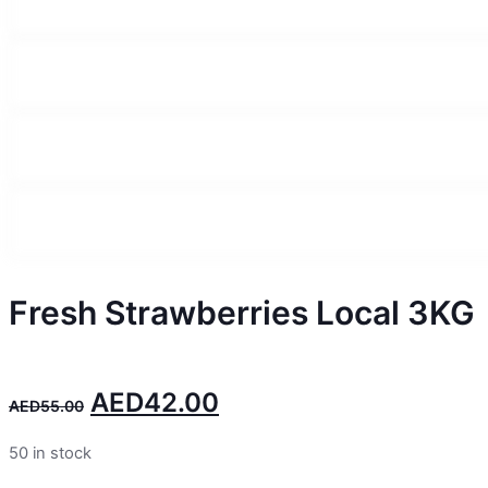
Fresh Strawberries Local 3KG
AED
42.00
AED
55.00
50 in stock