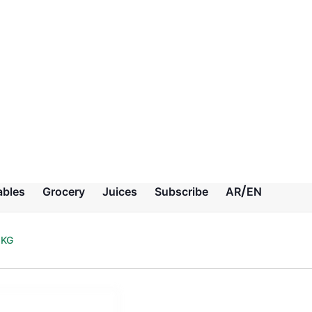
es@selal.ae
ables
Grocery
Juices
Subscribe
AR
EN
3KG