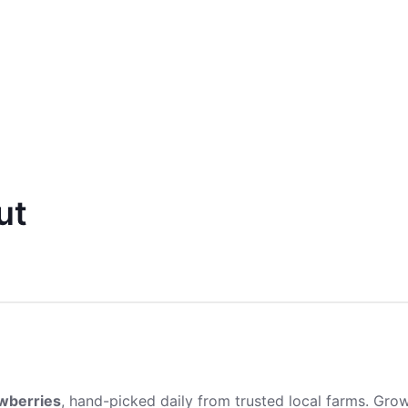
ut
awberries
, hand-picked daily from trusted local farms. Gro
 red color, and juicy texture.