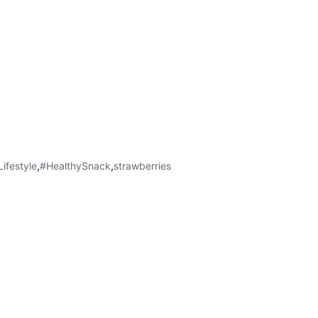
ifestyle
,
#HealthySnack
,
strawberries