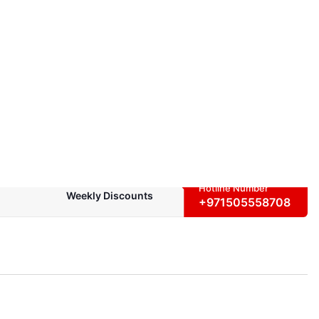
Search
0
0
Hotline Number
Weekly Discounts
+971505558708