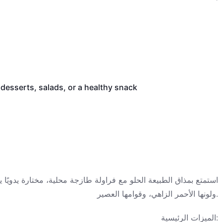
desserts, salads, or a healthy snack
استمتع بمذاق الطبيعة الحلو مع فراولة طازجة محلية، مختارة يدويًا ي،
ولونها الأحمر الزاهي، وقوامها العصير.
الميزات الرئيسية:
مصدرها محلي لضمان أقصى قدر من النضارة✅