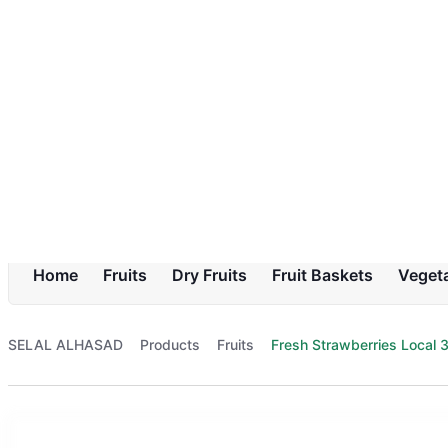
Dubai, Ras Al Khor 3, Fruit and Vegetable Market, Bloom Market
Sal
All Categories
Home
Fruits
Dry Fruits
Fruit Baskets
Veget
SELAL ALHASAD
Products
Fruits
Fresh Strawberries Local 