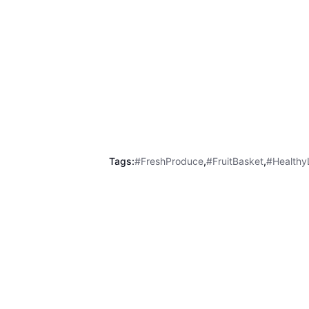
Tags:
#FreshProduce
,
#FruitBasket
,
#HealthyL