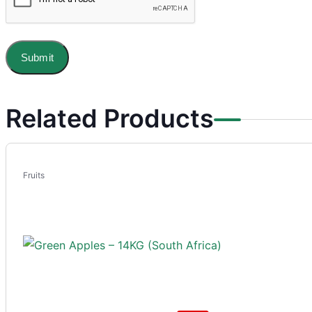
Related Products
Fruits
-16%
AED
63.00
AED
75.00
/per carton