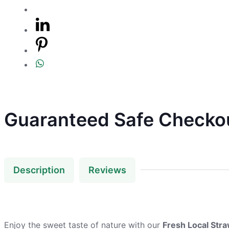
Guaranteed Safe Checko
Description
Reviews
Enjoy the sweet taste of nature with our
Fresh Local Str
these strawberries are bursting with natural flavor, vibrant