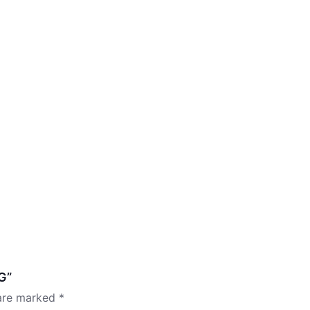
G”
 are marked
*