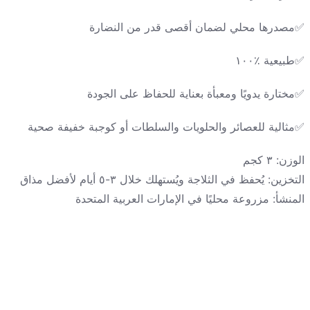
طبيعية ٪١٠٠✅
مختارة يدويًا ومعبأة بعناية للحفاظ على الجودة✅
مثالية للعصائر والحلويات والسلطات أو كوجبة خفيفة صحية✅
الوزن: ٣ كجم
التخزين: يُحفظ في الثلاجة ويُستهلك خلال ٣-٥ أيام لأفضل مذاق
المنشأ: مزروعة محليًا في الإمارات العربية المتحدة